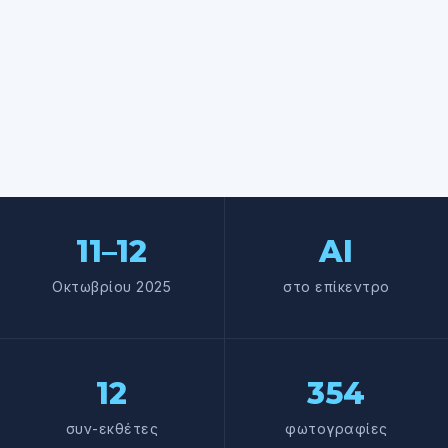
11–12
AI
Οκτωβρίου 2025
στο επίκεντρο
12
354
συν-εκθέτες
φωτογραφίες