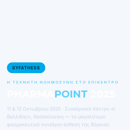
SYFATHESS
Η ΤΕΧΝΗΤΉ ΝΟΗΜΟΣΎΝΗ ΣΤΟ ΕΠΊΚΕΝΤΡΟ
PHARMA
POINT
2025
11 & 12 Οκτωβρίου 2025 · Συνεδριακό Κέντρο «Ι.
Βελλίδης», Θεσσαλονίκη — το μεγαλύτερο
φαρμακευτικό συνέδριο-έκθεση της Βόρειας